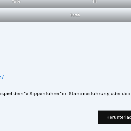
Yade
Till
Sarah
n/
eispiel dein*e Sippenführer*in, Stammesführung oder dei
Herunterla